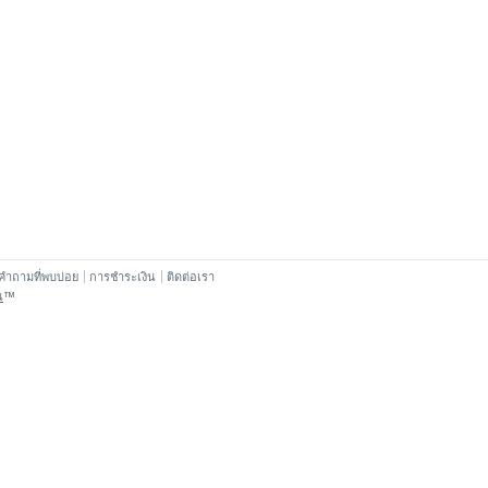
คำถามที่พบบ่อย
การชำระเงิน
ติดต่อเรา
น
™